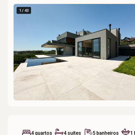
1 / 43
4 quartos
4 suítes
5 banheiros
1 