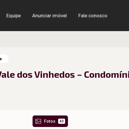
Equipe
Equipe
Anunciar imóvel
Anunciar imóvel
Fale conosco
Fale conosco
a
Vale dos Vinhedos – Condomíni
Fotos
43