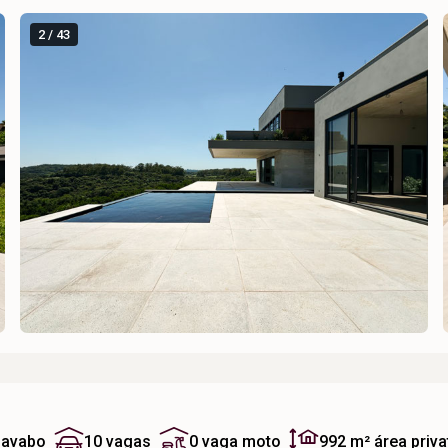
2 / 43
lavabo
10 vagas
0 vaga moto
992 m²
área priva