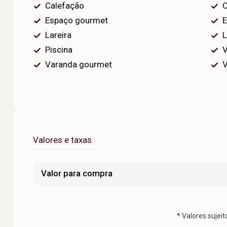
Calefação
C
Espaço gourmet
E
Lareira
L
Piscina
V
Varanda gourmet
V
Valores e taxas
Valor para compra
* Valores sujeit