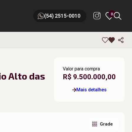
0
0
(54) 2515-0010
(54) 2515-0010
Valor para compra
o Alto das
R$ 9.500.000,00
Mais detalhes
Grade