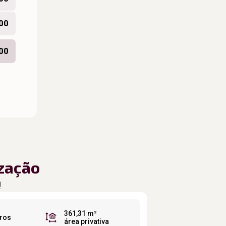
,00
00
zação
!
361,31 m²
iros
área privativa