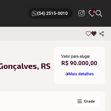
0
0
(54) 2515-0010
(54) 2515-0010
Valor para alugar
R$ 90.000,00
 Gonçalves, RS
Mais detalhes
Grade