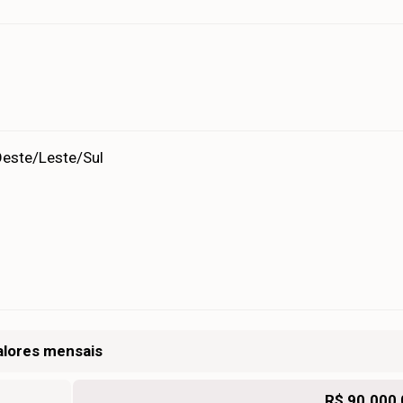
este/Leste/Sul
alores mensais
R$ 90.000,