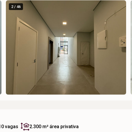
2 / 46
10 vagas
2.300 m²
área privativa