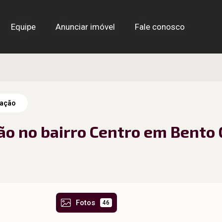
Equipe
Equipe
Anunciar imóvel
Anunciar imóvel
Fale conosco
Fale conosco
ação
ão no bairro Centro em Bento
Fotos
46