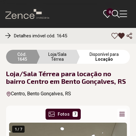
0
0
Detalhes imóvel cód. 1645
Cód.
Loja/Sala
Disponível para
1645
Térrea
Locação
Loja/Sala Térrea para locação no
bairro Centro em Bento Gonçalves, RS
Centro, Bento Gonçalves, RS
Fotos
7
1 / 7